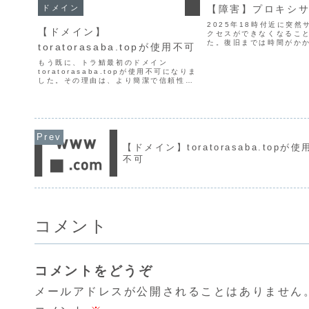
【障害】プロキシ
ドメイン
2025年18時付近に突然
【ドメイン】
クセスができなくなるこ
た。復旧までは時間がか
toratorasaba.topが使用不可
のでしばらくお待ち下さ
インにはアクセスできま
もう既に、トラ鯖最初のドメイン
torasaba.onlinemc.to
toratorasaba.topが使用不可になりま
n...
した。その理由は、より簡潔で信頼性の
あるドメインtora22.comや
torasaba.onlineを取得したことによ
り不要となりました。そのため、これか
らはt...
【ドメイン】toratorasaba.topが使
不可
コメント
コメントをどうぞ
メールアドレスが公開されることはありません