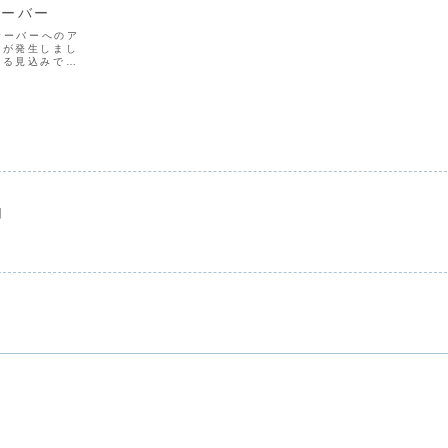
サーバー
サーバーへのア
とが発生しまし
かる見込みです
い。以下のドメ
せん。
rasaba.onli
用
。