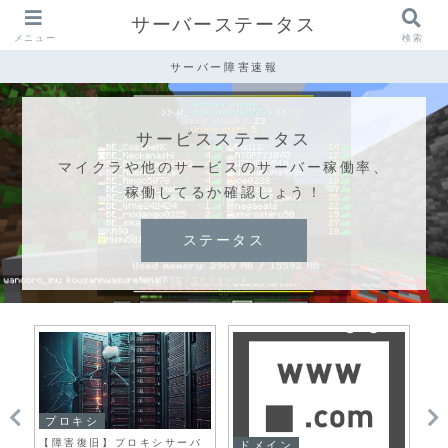
サーバーステータス
メニュー
検索
サーバー障害速報
サービスステータス
マイクラや他のサービスのサーバー稼働率、
稼働してるか確認しょう！
ステータス
プロキシ
プ
【障害復旧】プロキシサーバ
【
ドメイン