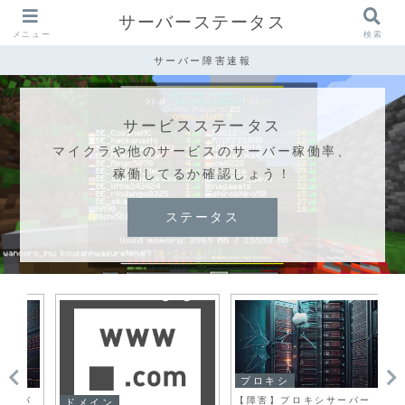
サーバーステータス
メニュー
検索
サーバー障害速報
サービスステータス
マイクラや他のサービスのサーバー稼働率、
稼働してるか確認しょう！
ステータス
プロキシ
バ
【障害】プロキシサーバー
【
ドメイン