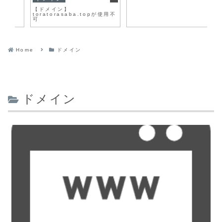
ー
【ドメイン】
toratorasaba.topが使用不
可
Home
ドメイン
ドメイン